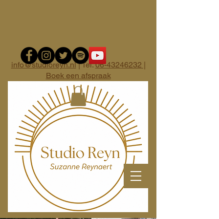
info@studioreyn.nl
| Tel.
06-43246232 |
Boek een afspraak