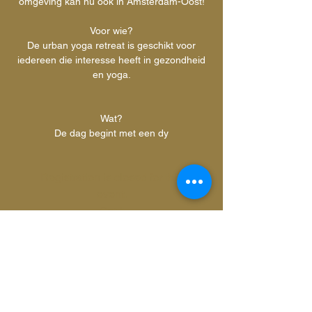
omgeving kan nu ook in Amsterdam-Oost!
Voor wie?
De urban yoga retreat is geschikt voor
iedereen die interesse heeft in gezondheid
en yoga.
Wat?
De dag begint met een dy
Registration is closed for this
event.
Got It
Tijd en locatie
23 jul 2017, 10:00 – 16:00
Zeeburgerpad 74, Zeeburgerpad 74, 1019