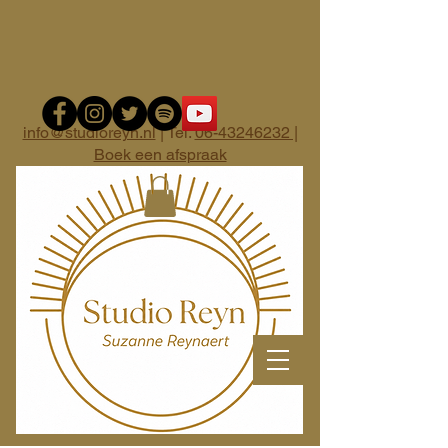
info@studioreyn.nl
| Tel.
06-43246232 |
Boek een afspraak