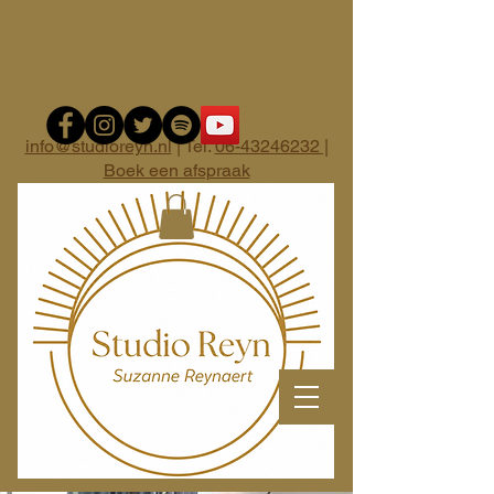
info@studioreyn.nl
| Tel.
06-43246232 |
Boek een afspraak