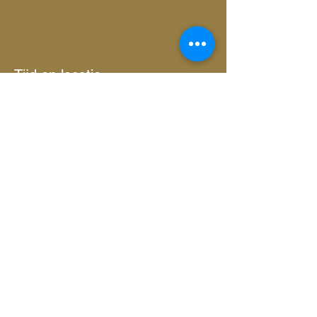
Andere evenementen bekijken
Tijd en locatie
25 mei 2024, 20:00 – 21:30
Amsterdam, Zeeburgerpad 74, 1019 AD
Amsterdam, Nederland
Deel dit evenement
Privacy AVG
Voorwaarden