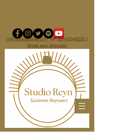
info@studioreyn.nl
| Tel.
06-43246232 |
Boek een afspraak