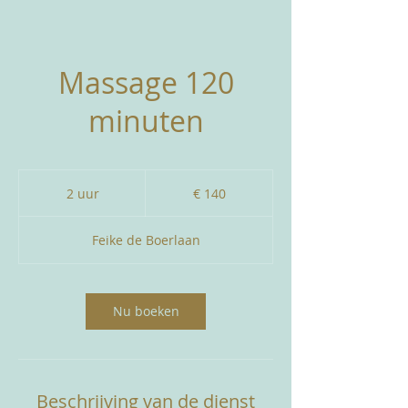
Massage 120
minuten
140
euro
2 uur
2
€ 140
u
u
Feike de Boerlaan
r
Nu boeken
Beschrijving van de dienst